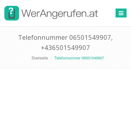
Toggle
navigat
Telefonnummer 06501549907,
+436501549907
Startseite
Telefonnummer 06501549907