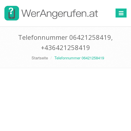
Toggle
navigat
Telefonnummer 06421258419,
+436421258419
Startseite
Telefonnummer 06421258419