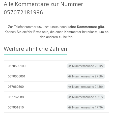
Alle Kommentare zur Nummer
057072181996
Zur Telefonnummer 057072181996 noch
keine Kommentare gibt
.
Können Sie die/der Erste sein, die einen Kommentar hinterlässt, um so
den anderen zu helfen.
Weitere ähnliche Zahlen
0570502100
Nummernsuche 2812x
0570605001
Nummernsuche 2758x
057060500
Nummernsuche 2436x
057767938
Nummernsuche 1827x
057951810
Nummernsuche 1779x