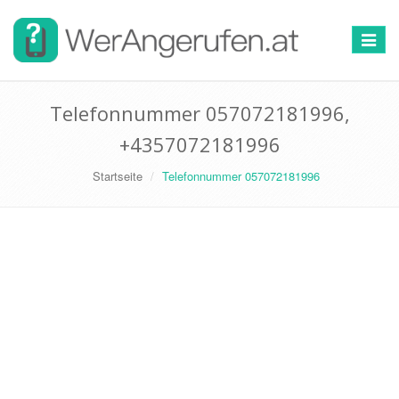
Toggle
navigat
Telefonnummer 057072181996,
+4357072181996
Startseite
Telefonnummer 057072181996