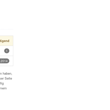
tigend
1
.2014
en haben,
ser Seite
fig
mmern