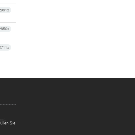
2991x
2850x
2711x
üllen Sie