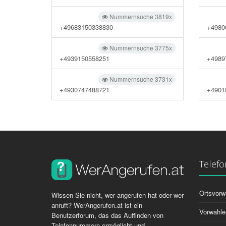
Nummernsuche 3819x
+49683150338830
+4980
Nummernsuche 3775x
+4939150558251
+4989
Nummernsuche 3731x
+4930747488721
+4901
Telef
Ortsvorw
Wissen Sie nicht, wer angerufen hat oder wer
anruft? WerAngerufen.at ist ein
Vorwahle
Benutzerforum, das das Auffinden von
Telefonnummern ermöglicht und