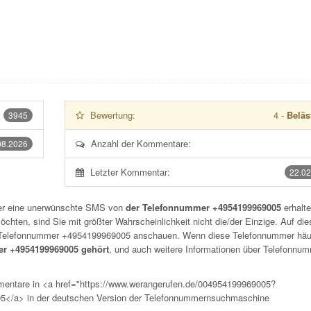
Bewertung:
4
-
Beläs
3945
Anzahl der Kommentare:
08.2026
Letzter Kommentar:
22.02
der eine unerwünschte SMS von
der Telefonnummer +4954199969005
erhalt
chten, sind Sie mit größter Wahrscheinlichkeit nicht die/der Einzige. Auf die
r Telefonnummer
+4954199969005
anschauen. Wenn diese Telefonnummer häu
r +4954199969005 gehört
, und auch weitere Informationen über Telefonnu
mentare in <a href="https://www.werangerufen.de/004954199969005?
5</a> in der deutschen Version der Telefonnummernsuchmaschine