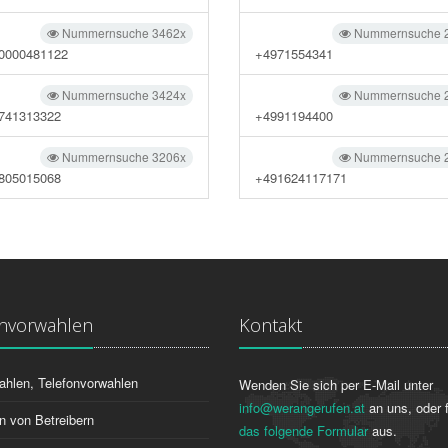
Nummernsuche 3462x
Nummernsuche 
0000481122
+4971554341
Nummernsuche 3424x
Nummernsuche 
741313322
+4991194400
Nummernsuche 3206x
Nummernsuche 
805015068
+491624117171
onvorwahlen
Kontakt
ahlen, Telefonvorwahlen
Wenden Sie sich per E-Mail unter
info@werangerufen.at
an uns, oder f
n von Betreibern
das folgende Formular
aus.