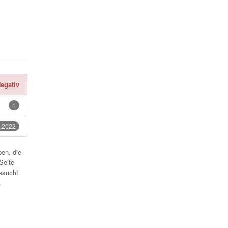
egativ
1
.2022
en, die
Seite
esucht
.