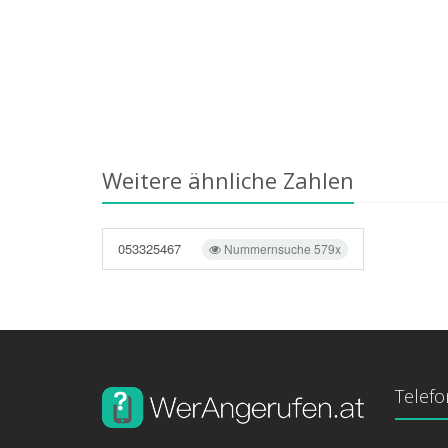
Weitere ähnliche Zahlen
053325467
Nummernsuche 579x
Telef