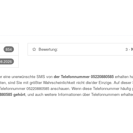
Bewertung:
3
-
N
854
08.2026
der eine unerwünschte SMS von
der Telefonnummer 05220880585
erhalten h
n, sind Sie mit größter Wahrscheinlichkeit nicht die/der Einzige. Auf dieser 
r Telefonnummer
05220880585
anschauen. Wenn diese Telefonnummer häufig 
80585 gehört
, und auch weitere Informationen über Telefonnummern erhalte