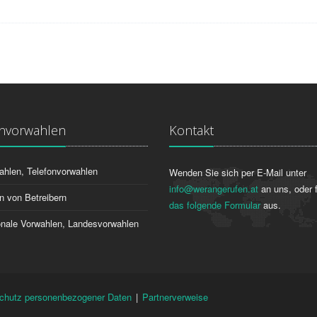
onvorwahlen
Kontakt
ahlen, Telefonvorwahlen
Wenden Sie sich per E-Mail unter
info@werangerufen.at
an uns, oder f
n von Betreibern
das folgende Formular
aus.
ionale Vorwahlen, Landesvorwahlen
chutz personenbezogener Daten
|
Partnerverweise