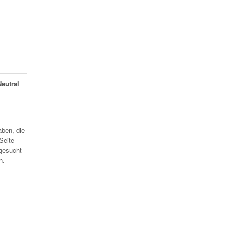
eutral
aben, die
Seite
gesucht
n.