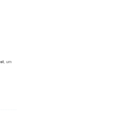
st
, um