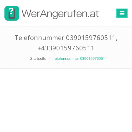
Toggle
navigat
Telefonnummer 0390159760511,
+43390159760511
Startseite
Telefonnummer 0390159760511