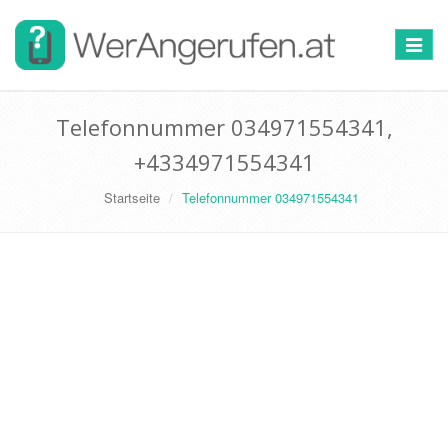
Toggle
navigat
Telefonnummer 034971554341,
+4334971554341
Startseite
Telefonnummer 034971554341