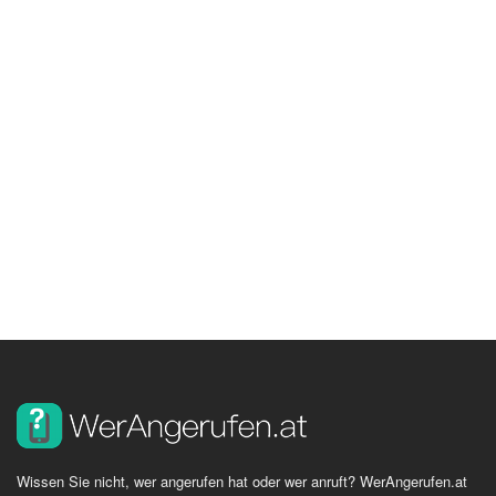
Wissen Sie nicht, wer angerufen hat oder wer anruft? WerAngerufen.at