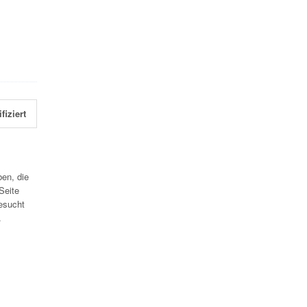
fiziert
en, die
Seite
esucht
.