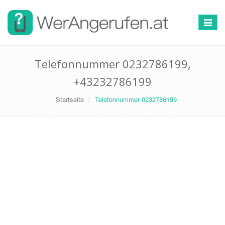
Toggle
navigat
Telefonnummer 0232786199,
+43232786199
Startseite
Telefonnummer 0232786199